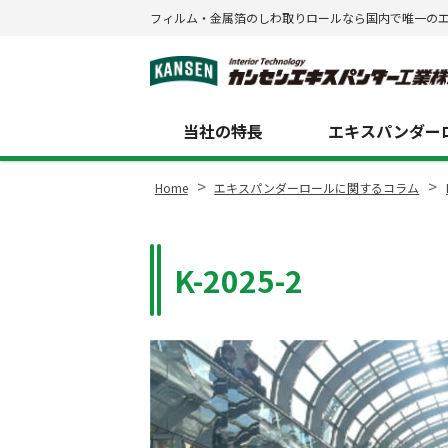
フィルム・金属箔のしわ取りロールなら国内で唯一の
Site
Footer
当社の特長
エキスパンダーロ
>
>
Home
エキスパンダーロールに関するコラム
K-2025-2