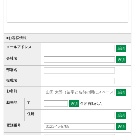
■お客様情報
メールアドレス
必須
会社名
必須
部署名
役職名
お名前
必須
勤務地
〒
必須
住所自動代入
住所
必須
電話番号
必須