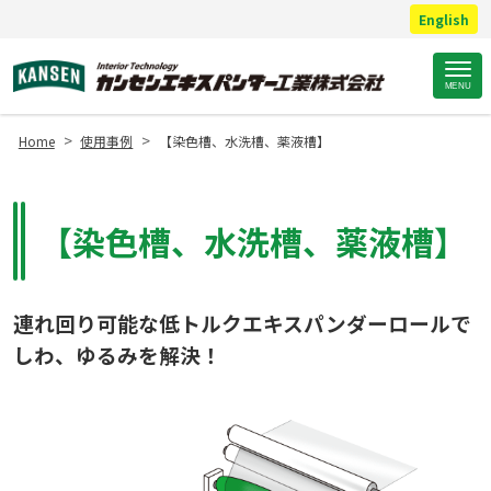
English
Site
MENU
Footer
>
>
Home
使用事例
【染色槽、水洗槽、薬液槽】
【染色槽、水洗槽、薬液槽】
連れ回り可能な低トルクエキスパンダーロールで
しわ、ゆるみを解決！