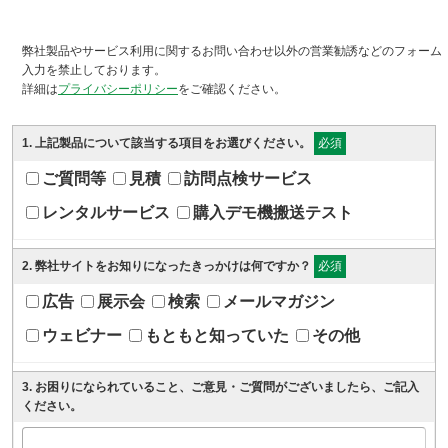
弊社製品やサービス利用に関するお問い合わせ以外の営業勧誘などのフォーム
入力を禁止しております。
詳細は
プライバシーポリシー
をご確認ください。
1
. 上記製品について該当する項目をお選びください。
必須
ご質問等
見積
訪問点検サービス
レンタルサービス
購入デモ機搬送テスト
2
. 弊社サイトをお知りになったきっかけは何ですか？
必須
広告
展示会
検索
メールマガジン
ウェビナー
もともと知っていた
その他
3
. お困りになられていること、ご意見・ご質問がございましたら、ご記入
ください。