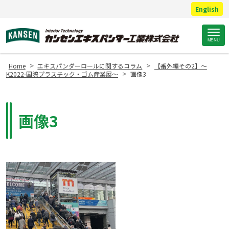
English
Site
MENU
Footer
>
>
Home
エキスパンダーロールに関するコラム
【番外編その2】～
>
K2022-国際プラスチック・ゴム産業展～
画像3
画像3