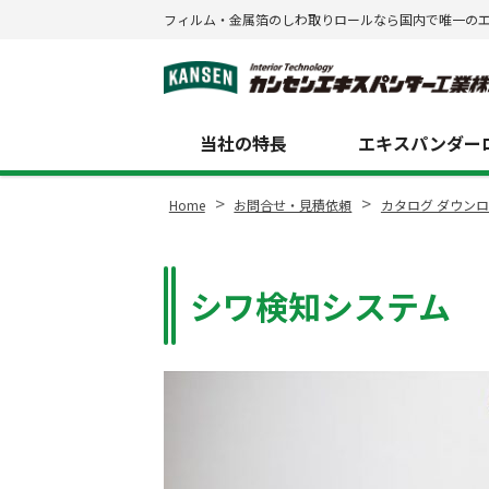
フィルム・金属箔のしわ取りロールなら国内で唯一の
Site
Footer
当社の特長
エキスパンダーロ
>
>
Home
お問合せ・見積依頼
カタログ ダウン
シワ検知システム