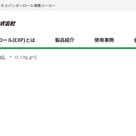
エキスパンダーロール専業メーカー
ール(EXP)とは
製品紹介
使用事例
>
却】
JZ_CXg_g?C[