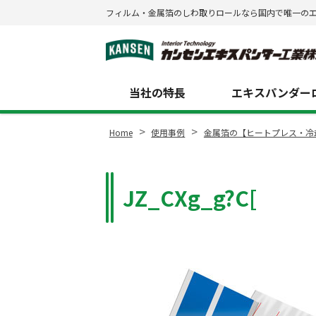
フィルム・金属箔のしわ取りロールなら国内で唯一の
Site
Footer
当社の特長
エキスパンダーロ
>
>
Home
使用事例
金属箔の【ヒートプレス・冷
JZ_CXg_g?C[