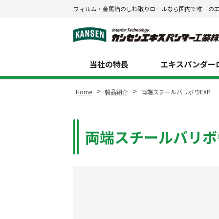
フィルム・金属箔のしわ取りロールなら国内で唯一の
Site
Footer
当社の特長
エキスパンダーロ
>
>
Home
製品紹介
両端スチールバリボウEXP
両端スチールバリボ