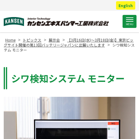
English
Site
MENU
Footer
>
>
>
Home
トピックス
展示会
【3月16日(水)～3月18日(金)】東京ビッ
>
グサイト開催の第13回バッテリージャパンに出展いたします
シワ検知シス
テム モニター
シワ検知システム モニター