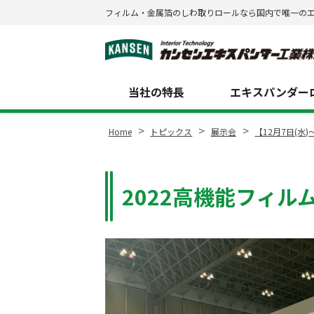
フィルム・金属箔のしわ取りロールなら国内で唯一の
Site
Footer
当社の特長
エキスパンダーロ
>
>
>
Home
トピックス
展示会
【12月7日(
2022高機能フィル