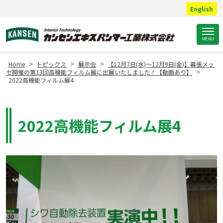
English
Site
MENU
Footer
>
>
>
Home
トピックス
展示会
【12月7日(水)～12月9日(金)】幕張メッ
>
セ開催の第13回高機能フィルム展に出展いたしました！【動画あり】
2022高機能フィルム展4
2022高機能フィルム展4