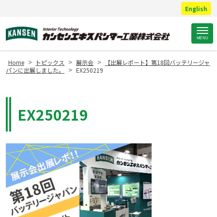
English
Site
MENU
Footer
>
>
>
Home
トピックス
展示会
【出展レポート】第18回バッテリージャ
>
パンに出展しました。
EX250219
EX250219