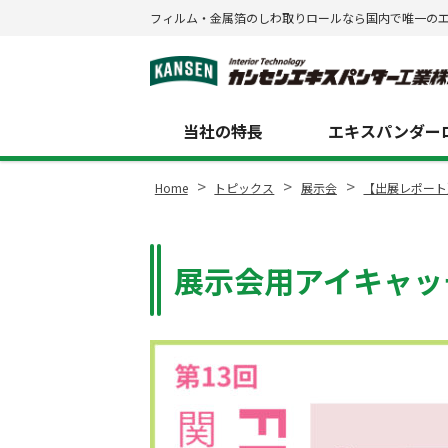
フィルム・金属箔のしわ取りロールなら国内で唯一の
Site
Footer
当社の特長
エキスパンダーロ
>
>
>
Home
トピックス
展示会
【出展レポート
展示会用アイキャッ