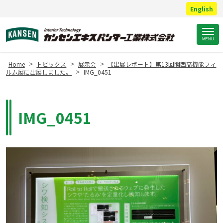
English
Site
MENU
Footer
>
>
>
Home
トピックス
展示会
【出展レポート】第13回関西高機能フィ
>
ルム展に出展しました。
IMG_0451
IMG_0451