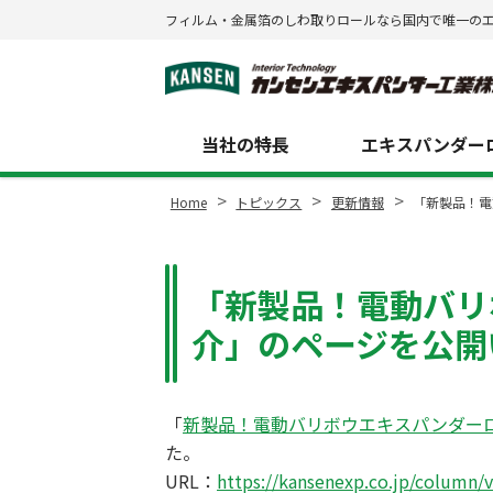
フィルム・金属箔のしわ取りロールなら国内で唯一の
Site
Footer
当社の特長
エキスパンダーロ
>
>
>
Home
トピックス
更新情報
「新製品！電
「新製品！電動バリ
介」のページを公開
「
新製品！電動バリボウエキスパンダー
た。
URL：
https://kansenexp.co.jp/column/v