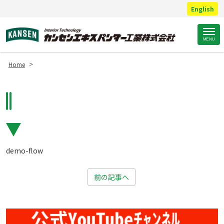
English
Site
MENU
Footer
>
Home
demo-flow
前の記事へ