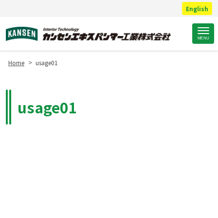
English
Site
MENU
Footer
>
Home
usage01
usage01